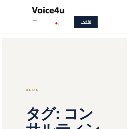
内
容
ご相談
を
ス
キ
ッ
プ
BLOG
タグ:
コン
サルティン