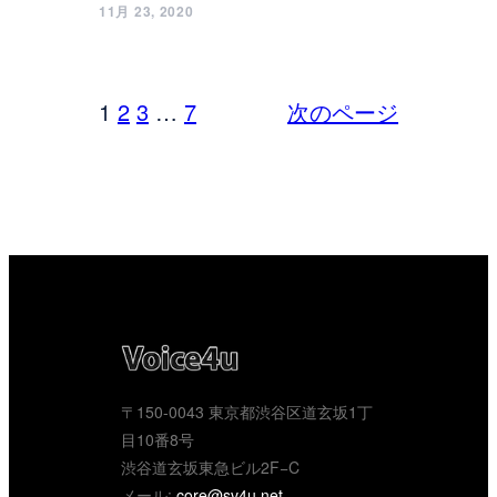
11月 23, 2020
1
2
3
…
7
次のページ
〒150-0043 東京都渋谷区道玄坂1丁
目10番8号
渋谷道玄坂東急ビル2F−C
メール:
core@sv4u.net