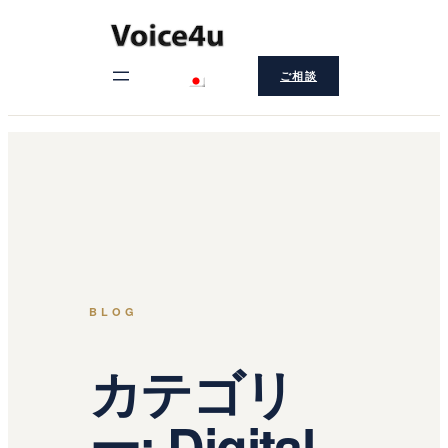
内
容
ご相談
を
ス
キ
ッ
プ
BLOG
カテゴリ
ー:
Digital