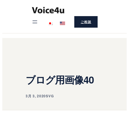
内
容
ご相談
を
ス
キ
ッ
プ
ブログ用画像40
3月 3, 2020
SVG