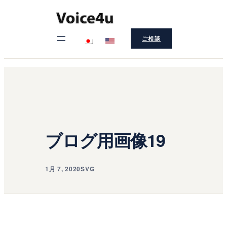
内
容
ご相談
を
ス
キ
ッ
プ
ブログ用画像19
1月 7, 2020
SVG