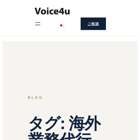
内
容
ご相談
を
ス
キ
ッ
プ
BLOG
タグ:
海外
業務代行